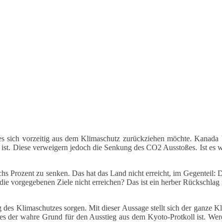
nferenz
 es sich vorzeitig aus dem Klimaschutz zurückziehen möchte. Kanada
t. Diese verweigern jedoch die Senkung des CO2 Ausstoßes. Ist es wi
ert?
hs Prozent zu senken. Das hat das Land nicht erreicht, im Gegenteil: 
e vorgegebenen Ziele nicht erreichen? Das ist ein herber Rückschlag f
 des Klimaschutzes sorgen. Mit dieser Aussage stellt sich der ganze K
 dies der wahre Grund für den Ausstieg aus dem Kyoto-Protkoll ist. We