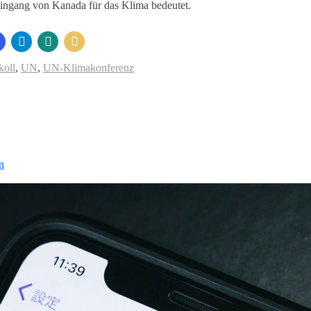
eingang von Kanada für das Klima bedeutet.
koll
,
UN
,
UN-Klimakonferenz
n