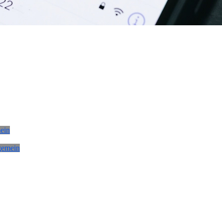
ein
gemein