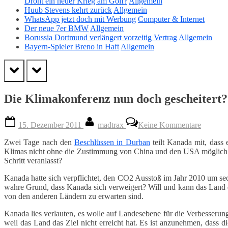
Droht ein neuer Krieg am Golf?
Allgemein
Huub Stevens kehrt zurück
Allgemein
WhatsApp jetzt doch mit Werbung
Computer & Internet
Der neue 7er BMW
Allgemein
Borussia Dortmund verlängert vorzeitig Vertrag
Allgemein
Bayern-Spieler Breno in Haft
Allgemein
prev
next
Die Klimakonferenz nun doch gescheitert?
Posted
By
zu
15. Dezember 2011
madtrax
Keine Kommentare
on
Die
Klimako
Zwei Tage nach den
Beschlüssen in Durban
teilt Kanada mit, dass
nun
Klimas nicht ohne die Zustimmung von China und den USA möglich is
doch
Schritt veranlasst?
gescheit
Kanada hatte sich verpflichtet, den CO2 Ausstoß im Jahr 2010 um sec
wahre Grund, dass Kanada sich verweigert? Will und kann das Land di
von den anderen Ländern zu erwarten sind.
Kanada lies verlauten, es wolle auf Landesebene für die Verbesserung
weil das Land das Ziel nicht erreicht hat. Es ist anzunehmen, dass