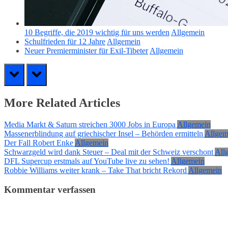
10 Begriffe, die 2019 wichtig für uns werden
Allgemein
Schulfrieden für 12 Jahre
Allgemein
Neuer Premierminister für Exil-Tibeter
Allgemein
prev
next
More Related Articles
Media Markt & Saturn streichen 3000 Jobs in Europa
Allgemein
Massenerblindung auf griechischer Insel – Behörden ermitteln
Allgem
Der Fall Robert Enke
Allgemein
Schwarzgeld wird dank Steuer – Deal mit der Schweiz verschont
All
DFL Supercup erstmals auf YouTube live zu sehen!
Allgemein
Robbie Williams weiter krank – Take That bricht Rekord
Allgemein
Kommentar verfassen