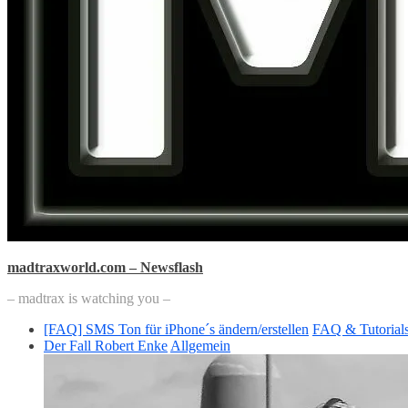
madtraxworld.com – Newsflash
– madtrax is watching you –
[FAQ] SMS Ton für iPhone´s ändern/erstellen
FAQ & Tutorial
Der Fall Robert Enke
Allgemein