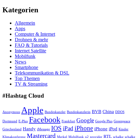
Kategorien
Allgemein
Apps
Computer & Internet
Drohnen & mehr
FAQ & Tutorials
Internet Satellite
Mobilfunk
News
Smartphone
Telekommunikation & DSL
Top Themen
TV & Streaming
#Hashtag Cloud
Apple
BVB
China
Anonymous
Bundeskanzler
Bundeskanzlerin
DDOS
Facebook
Google
Dortmund
E-Plus
Frankfurt
Google Plus
Greenpeace
IOS
iPhone
iPad
Handy
iPhone
iPod
Griechenland
iMessage
Kinder
Mastercard
RTL
Klimakonferenz
Merkel
Mobilfunk
o2
provider
schalke
schalke