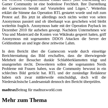
Gamer Community ist eine bodenlose Frechheit. Ihre Darstellung
der Gamescom beruht auf Vorurteilen und Lügen.“. Weiterhin
erklärt die Stimme das Operation RTL gestartet wurde und ruft zum
Protest auf. Bis jetzt ist allerdings noch nichts weiter von seiten
Anonymous passiert und ob überhaupt was geschehen wird bleibt
weiterhin fraglich. Anonymous hatte mit der Operation Payback im
Dezember 2010 für aufsehen gesorgt. Nachdem Unternehmen wie
Visa und Mastercard die Konten von Wikileaks gesperrt hatten, griff
Anonymous mit sogenannten DDOS Attacken die Server der
Geldinstitute an und legte diese zeitweise Lahm.
In dem Bericht über die Gamescom wurde durch einseitige
Berichterstattung das Bild erschaffen, dass die überwiegende
Mehrheit der Besucher dunkle Schlabberklamotten trägt und
unangenehm riecht. Desweiteren sollen die sogenannten Nerds
Probleme mit Frauen haben, was die Community bewusst in ein
schlechtes Bild gerückt hat. RTL und der zuständige Redakteur
haben sich zwar mittlerweile entschuldigt, doch will die
Niedersächsische Landesanstalt dennoch den Bericht überprüfen.
madtrax
Beitrag für madtraxworld.com
Mehr zum Thema