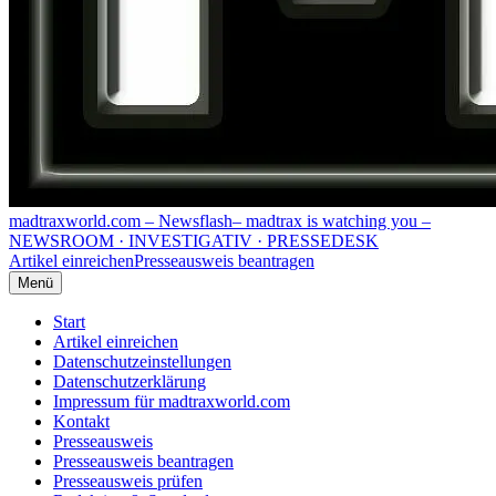
madtraxworld.com – Newsflash
– madtrax is watching you –
NEWSROOM · INVESTIGATIV · PRESSEDESK
Artikel einreichen
Presseausweis beantragen
Menü
Start
Artikel einreichen
Datenschutzeinstellungen
Datenschutzerklärung
Impressum für madtraxworld.com
Kontakt
Presseausweis
Presseausweis beantragen
Presseausweis prüfen