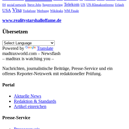
Telekom
04
social network
Steve Jobs
Supervectoring
UN
UN-Klimakonferenz
Urlaub
Visa
USA
Vodafone
Werbung
Wikileaks
WM Finale
www.realitystarshalloffame.de
Übersetzen
Powered by
Translate
madtraxworld.com – Newsflash
– madtrax is watching you –
Nachrichten, journalistische Beiträge, Presse-Service und ein
offenes Reporter-Netzwerk mit redaktioneller Prüfung.
Portal
Aktuelle News
Redaktion & Standards
Artikel einreichen
Presse-Service