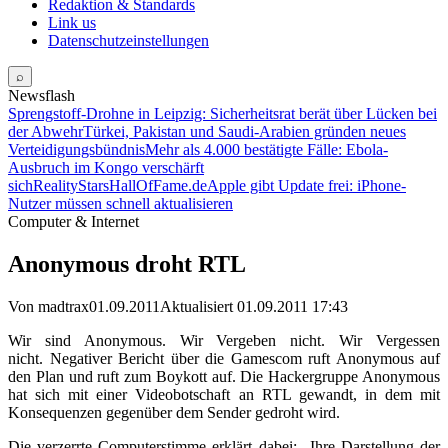
Redaktion & Standards
Link us
Datenschutzeinstellungen
⌕
Newsflash
Sprengstoff-Drohne in Leipzig: Sicherheitsrat berät über Lücken bei
der Abwehr
Türkei, Pakistan und Saudi-Arabien gründen neues
Verteidigungsbündnis
Mehr als 4.000 bestätigte Fälle: Ebola-
Ausbruch im Kongo verschärft
sich
RealityStarsHallOfFame.de
Apple gibt Update frei: iPhone-
Nutzer müssen schnell aktualisieren
Computer & Internet
Anonymous droht RTL
Von madtrax
01.09.2011
Aktualisiert 01.09.2011 17:43
Wir sind Anonymous. Wir Vergeben nicht. Wir Vergessen
nicht. Negativer Bericht über die Gamescom ruft Anonymous auf
den Plan und ruft zum Boykott auf. Die Hackergruppe Anonymous
hat sich mit einer Videobotschaft an RTL gewandt, in dem mit
Konsequenzen gegenüber dem Sender gedroht wird.
Die verzerrte Computerstimme erklärt dabei: „Ihre Darstellung der