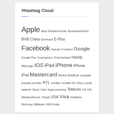
#Hashtag Cloud
Apple
Base
Bundeskanzler
Bundeskanzlerin
BVB
China
E-Plus
Dortmund
Facebook
Google
Flatrate
Frankfurt
Handy
Google Plus
Greenpeace
Griechenland
IOS
iPhone
iPad
iPhone
iMessage
Mastercard
iPod
Merkel
Mobilfunk
postpaid
RTL
prepaid
provider
schalke
schalke 04
simyo
social
Telekom
network
Steve Jobs
Supervectoring
UN
UN-
Visa
USA
Klimakonferenz
Urlaub
Vodafone
Werbung
Wikileaks
WM Finale