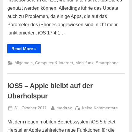
genutzt werden können. Allerdings führte das Update
auch zu Problemen, da einige Apps, die auf das
Barometer des iPhones angewiesen sind, nicht mehr
funktionierten. iOS 17.4.1…
“Apple
Read More
»
gibt
Update
frei:
,
,
,
Allgemein
Computer & Internet
Mobilfunk
Smartphone
iPhone-
Nutzer
müssen
schnell
aktualisieren”
iOS5 – Apple bleibt auf der
Überholspur
Posted
By
zu
31. Oktober 2011
madtrax
Keine Kommentare
on
iOS5
–
Mit dem neuen mobilen Betriebssystem iOS 5 bietet
Apple
Hersteller Apple zahlreiche neue Funktionen für die