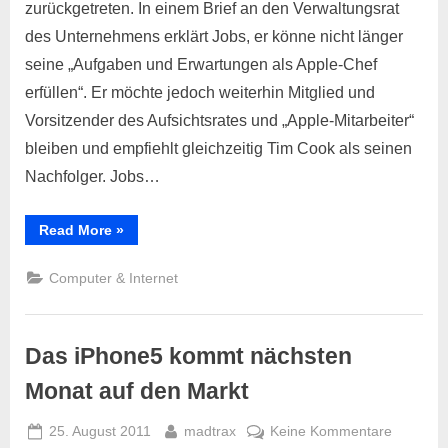
zurückgetreten. In einem Brief an den Verwaltungsrat
des Unternehmens erklärt Jobs, er könne nicht länger
seine „Aufgaben und Erwartungen als Apple-Chef
erfüllen“. Er möchte jedoch weiterhin Mitglied und
Vorsitzender des Aufsichtsrates und „Apple-Mitarbeiter“
bleiben und empfiehlt gleichzeitig Tim Cook als seinen
Nachfolger. Jobs…
“Steve
Read More
»
Jobs
verlässt
Apple”
Computer & Internet
Das iPhone5 kommt nächsten
Monat auf den Markt
Posted
By
zu
25. August 2011
madtrax
Keine Kommentare