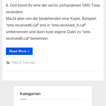
Dort könnt Ihr eine der sechs vorhandenen SMS Töne
verändern
Macht aber von der bestehenden eine Kopie, Beispiel:
“sms-received6.caf” erst in “sms-received_6.caf”
umbenennen und dann eure eigene Datei zu “sms-
received6.caf” benennen.
“[FAQ]
Read More
»
SMS
Ton
für
FAQ & Tutorials
iPhone
´s
ändern/erstellen”
Kategorien