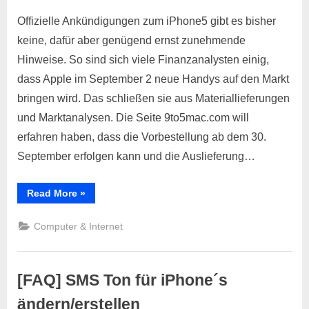
on
Das
iPhone5
Offizielle Ankündigungen zum iPhone5 gibt es bisher
kommt
keine, dafür aber genügend ernst zunehmende
nächste
Hinweise. So sind sich viele Finanzanalysten einig,
Monat
dass Apple im September 2 neue Handys auf den Markt
auf
bringen wird. Das schließen sie aus Materiallieferungen
den
Markt
und Marktanalysen. Die Seite 9to5mac.com will
erfahren haben, dass die Vorbestellung ab dem 30.
September erfolgen kann und die Auslieferung…
“Das
Read More
»
iPhone5
kommt
nächsten
Computer & Internet
Monat
auf
den
Markt”
[FAQ] SMS Ton für iPhone´s
ändern/erstellen