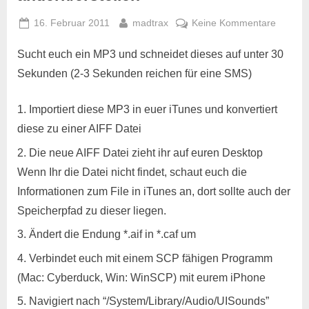
Posted
By
zu
16. Februar 2011
madtrax
Keine Kommentare
on
[FAQ]
Sucht euch ein MP3 und schneidet dieses auf unter 30
SMS
Ton
Sekunden (2-3 Sekunden reichen für eine SMS)
für
iPhone
Importiert diese MP3 in euer iTunes und konvertiert
´s
diese zu einer AIFF Datei
ändern/
Die neue AIFF Datei zieht ihr auf euren Desktop
Wenn Ihr die Datei nicht findet, schaut euch die
Informationen zum File in iTunes an, dort sollte auch der
Speicherpfad zu dieser liegen.
Ändert die Endung *.aif in *.caf um
Verbindet euch mit einem SCP fähigen Programm
(Mac: Cyberduck, Win: WinSCP) mit eurem iPhone
Navigiert nach “/System/Library/Audio/UISounds”