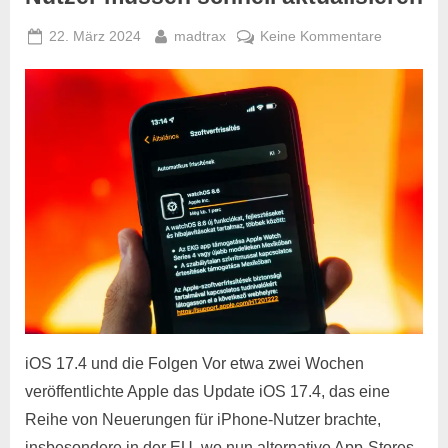
Posted
By
zu
22. März 2024
madtrax
Keine Kommentare
on
Apple
gibt
Update
frei:
iPhone-
Nutzer
müssen
schnell
aktualisie
iOS 17.4 und die Folgen Vor etwa zwei Wochen
veröffentlichte Apple das Update iOS 17.4, das eine
Reihe von Neuerungen für iPhone-Nutzer brachte,
insbesondere in der EU, wo nun alternative App-Stores