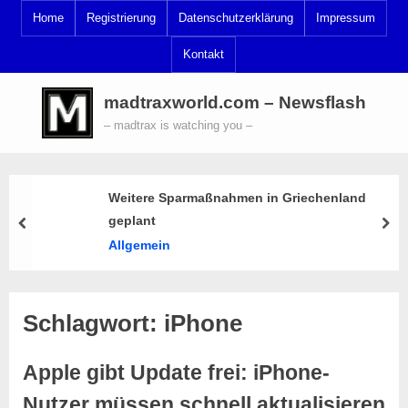
Skip
Home
Registrierung
Datenschutzerklärung
Impressum
to
Kontakt
content
madtraxworld.com – Newsflash
– madtrax is watching you –
Weitere Sparmaßnahmen in Griechenland
geplant
prev
nex
Allgemein
Schlagwort:
iPhone
Apple gibt Update frei: iPhone-
Nutzer müssen schnell aktualisieren