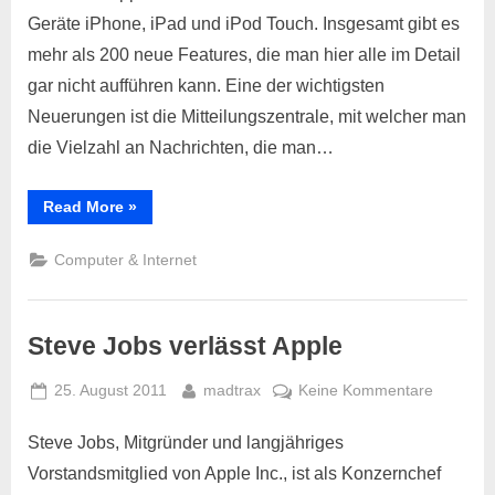
bleibt
Geräte iPhone, iPad und iPod Touch. Insgesamt gibt es
auf
mehr als 200 neue Features, die man hier alle im Detail
der
gar nicht aufführen kann. Eine der wichtigsten
Überho
Neuerungen ist die Mitteilungszentrale, mit welcher man
die Vielzahl an Nachrichten, die man…
“iOS5
Read More
»
–
Apple
bleibt
Computer & Internet
auf
der
Überholspur”
Steve Jobs verlässt Apple
Posted
By
zu
25. August 2011
madtrax
Keine Kommentare
on
Steve
Jobs
Steve Jobs, Mitgründer und langjähriges
verlässt
Vorstandsmitglied von Apple Inc., ist als Konzernchef
Apple