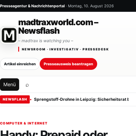
Zum Inhalt springen
Presseagentur & Nachrichtenportal
· Montag, 10. August 2026
madtraxworld.com –
Newsflash
– madtrax is watching you –
NEWSROOM · INVESTIGATIV · PRESSEDESK
Artikel einreichen
Presseausweis beantragen
⌕
Menü
Sprengstoff-Drohne in Leipzig: Sicherheitsrat ber
NEWSFLASH
COMPUTER & INTERNET
Handy: Prepaid oder