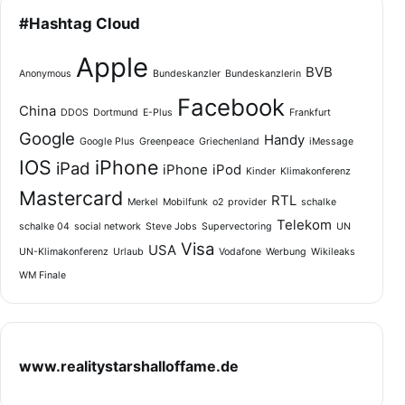
#Hashtag Cloud
Apple
BVB
Anonymous
Bundeskanzler
Bundeskanzlerin
Facebook
China
DDOS
Dortmund
E-Plus
Frankfurt
Google
Handy
Google Plus
Greenpeace
Griechenland
iMessage
IOS
iPhone
iPad
iPhone
iPod
Kinder
Klimakonferenz
Mastercard
RTL
Merkel
Mobilfunk
o2
provider
schalke
Telekom
schalke 04
social network
Steve Jobs
Supervectoring
UN
Visa
USA
UN-Klimakonferenz
Urlaub
Vodafone
Werbung
Wikileaks
WM Finale
www.realitystarshalloffame.de