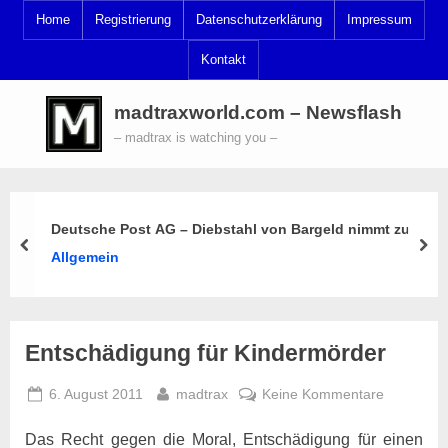
Skip
Home
Registrierung
Datenschutzerklärung
Impressum
to
Kontakt
content
madtraxworld.com – Newsflash
– madtrax is watching you –
Deutsche Post AG – Diebstahl von Bargeld nimmt zu
prev
nex
Allgemein
Entschädigung für Kindermörder
Posted
By
zu
6. August 2011
madtrax
Keine Kommentare
on
Entschädi
Das Recht gegen die Moral, Entschädigung für einen
für