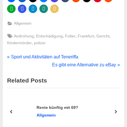
Allgemein
Tags:
,
,
,
,
,
Androhung
Entschädigung
Folter
Frankfurt
Gericht
,
Kindermörder
polizei
Beitragsnavigation
P
Sport und Aktivitäten auf Teneriffa
r
N
Es gibt eine Alternative zu eBay
e
e
Related Posts
v
x
i
t
o
P
u
o
Rente künftig mit 69?
s
s
prev
next
Allgemein
P
t