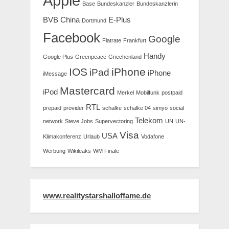
Apple
Base
Bundeskanzler
Bundeskanzlerin
BVB
China
E-Plus
Dortmund
Facebook
Google
Flatrate
Frankfurt
Handy
Google Plus
Greenpeace
Griechenland
IOS
iPhone
iPad
iPhone
iMessage
Mastercard
iPod
Merkel
Mobilfunk
postpaid
RTL
prepaid
provider
schalke
schalke 04
simyo
social
Telekom
network
Steve Jobs
Supervectoring
UN
UN-
Visa
USA
Klimakonferenz
Urlaub
Vodafone
Werbung
Wikileaks
WM Finale
www.realitystarshalloffame.de