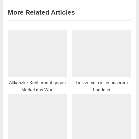
o
:
s
More Related Articles
t
:
Altkanzler Kohl erhebt gegen
Link zu sein ist in unserem
Merkel das Wort
Lande in