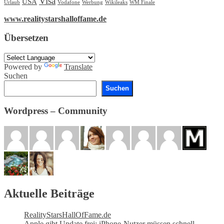
Visa
USA
Urlaub
Vodafone
Werbung
Wikileaks
WM Finale
www.realitystarshalloffame.de
Übersetzen
Powered by
Translate
Suchen
Suchen
Wordpress – Community
Aktuelle Beiträge
RealityStarsHallOfFame.de
Apple gibt Update frei: iPhone-Nutzer müssen schnell