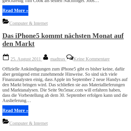
gleichzeitig Tim Cook als seinen Nachfolger. Jobs…
“Steve
Read More
»
Jobs
verlässt
Computer & Internet
Apple”
Das iPhone5 kommt nächsten Monat auf
den Markt
Posted
By
zu
25. August 2011
madtrax
Keine Kommentare
on
Das
iPhone5
Offizielle Ankündigungen zum iPhone5 gibt es bisher keine, dafür
kommt
aber genügend ernst zunehmende Hinweise. So sind sich viele
nächsten
Finanzanalysten einig, dass Apple im September 2 neue Handys auf
Monat
den Markt bringen wird. Das schließen sie aus Materiallieferungen
auf
und Marktanalysen. Die Seite 9to5mac.com will erfahren haben,
den
dass die Vorbestellung ab dem 30. September erfolgen kann und die
Markt
Auslieferung…
“Das
Read More
»
iPhone5
kommt
Computer & Internet
nächsten