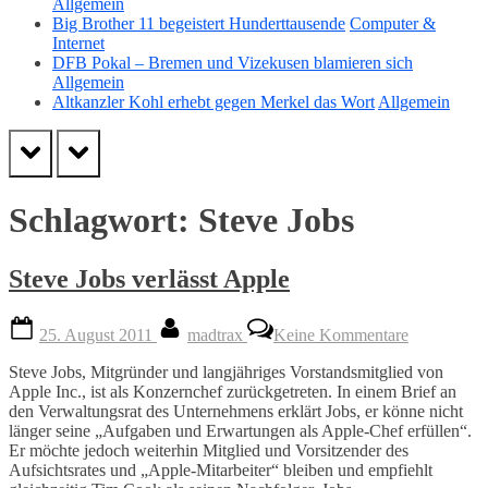
Allgemein
Big Brother 11 begeistert Hunderttausende
Computer &
Internet
DFB Pokal – Bremen und Vizekusen blamieren sich
Allgemein
Altkanzler Kohl erhebt gegen Merkel das Wort
Allgemein
prev
next
Schlagwort:
Steve Jobs
Steve Jobs verlässt Apple
Posted
By
zu
25. August 2011
madtrax
Keine Kommentare
on
Steve
Jobs
Steve Jobs, Mitgründer und langjähriges Vorstandsmitglied von
verlässt
Apple Inc., ist als Konzernchef zurückgetreten. In einem Brief an
Apple
den Verwaltungsrat des Unternehmens erklärt Jobs, er könne nicht
länger seine „Aufgaben und Erwartungen als Apple-Chef erfüllen“.
Er möchte jedoch weiterhin Mitglied und Vorsitzender des
Aufsichtsrates und „Apple-Mitarbeiter“ bleiben und empfiehlt