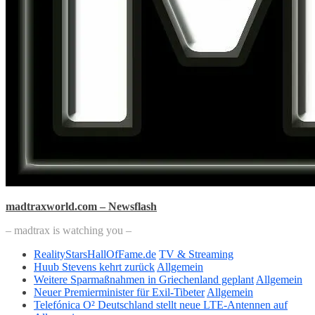
madtraxworld.com – Newsflash
– madtrax is watching you –
RealityStarsHallOfFame.de
TV & Streaming
Huub Stevens kehrt zurück
Allgemein
Weitere Sparmaßnahmen in Griechenland geplant
Allgemein
Neuer Premierminister für Exil-Tibeter
Allgemein
Telefónica O² Deutschland stellt neue LTE-Antennen auf