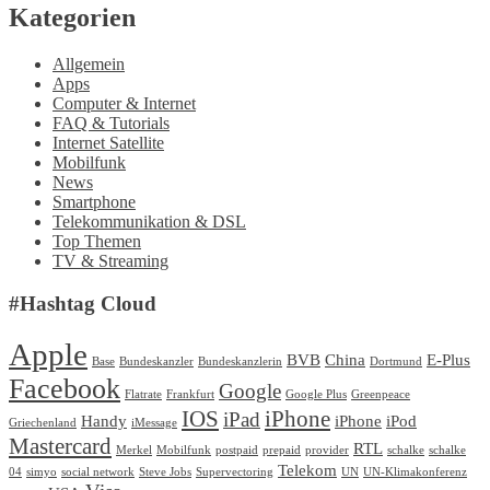
Monat
Kategorien
auf
den
Markt”
Allgemein
Apps
Computer & Internet
FAQ & Tutorials
Internet Satellite
Mobilfunk
News
Smartphone
Telekommunikation & DSL
Top Themen
TV & Streaming
#Hashtag Cloud
Apple
BVB
China
E-Plus
Base
Bundeskanzler
Bundeskanzlerin
Dortmund
Facebook
Google
Flatrate
Frankfurt
Google Plus
Greenpeace
IOS
iPhone
iPad
Handy
iPhone
iPod
Griechenland
iMessage
Mastercard
RTL
Merkel
Mobilfunk
postpaid
prepaid
provider
schalke
schalke
Telekom
04
simyo
social network
Steve Jobs
Supervectoring
UN
UN-Klimakonferenz