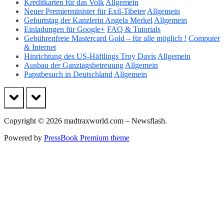
Kreditkarten für das Volk
Allgemein
Neuer Premierminister für Exil-Tibeter
Allgemein
Geburtstag der Kanzlerin Angela Merkel
Allgemein
Einladungen für Google+
FAQ & Tutorials
Gebührenfreie Mastercard Gold – für alle möglich !
Computer
& Internet
Hinrichtung des US-Häftlings Troy Davis
Allgemein
Ausbau der Ganztagsbetreuung
Allgemein
Papstbesuch in Deutschland
Allgemein
prev
next
Copyright © 2026 madtraxworld.com – Newsflash.
Powered by
PressBook Premium theme