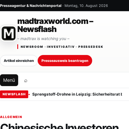
Zum Inhalt springen
Presseagentur & Nachrichtenportal
· Montag, 10. August 2026
madtraxworld.com –
Newsflash
– madtrax is watching you –
NEWSROOM · INVESTIGATIV · PRESSEDESK
Artikel einreichen
Presseausweis beantragen
⌕
Menü
Sprengstoff-Drohne in Leipzig: Sicherheitsrat ber
NEWSFLASH
ALLGEMEIN
Chinesische Investoren