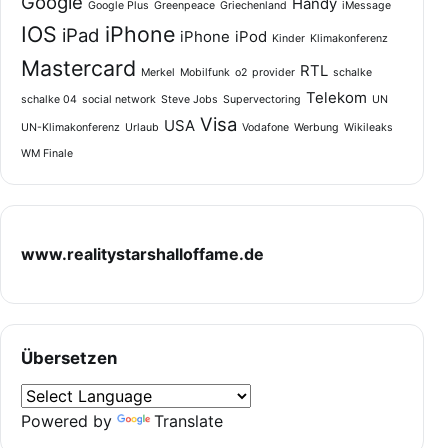
Google
Handy
Google Plus
Greenpeace
Griechenland
iMessage
IOS
iPhone
iPad
iPhone
iPod
Kinder
Klimakonferenz
Mastercard
RTL
Merkel
Mobilfunk
o2
provider
schalke
Telekom
schalke 04
social network
Steve Jobs
Supervectoring
UN
Visa
USA
UN-Klimakonferenz
Urlaub
Vodafone
Werbung
Wikileaks
WM Finale
www.realitystarshalloffame.de
Übersetzen
Powered by
Translate