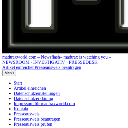
madtraxworld.com – Newsflash
– madtrax is watching you –
NEWSROOM · INVESTIGATIV · PRESSEDESK
Artikel einreichen
Presseausweis beantragen
Menü
Start
Artikel einreichen
Datenschutzeinstellungen
Datenschutzerklärung
Impressum für madtraxworld.com
Kontakt
Presseausweis
Presseausweis beantragen
Presseausweis prüfen