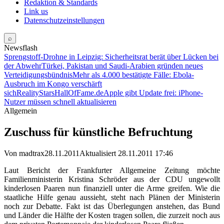
Redaktion & Standards
Link us
Datenschutzeinstellungen
⌕
Newsflash
Sprengstoff-Drohne in Leipzig: Sicherheitsrat berät über Lücken bei
der Abwehr
Türkei, Pakistan und Saudi-Arabien gründen neues
Verteidigungsbündnis
Mehr als 4.000 bestätigte Fälle: Ebola-
Ausbruch im Kongo verschärft
sich
RealityStarsHallOfFame.de
Apple gibt Update frei: iPhone-
Nutzer müssen schnell aktualisieren
Allgemein
Zuschuss für künstliche Befruchtung
Von madtrax
28.11.2011
Aktualisiert 28.11.2011 17:46
Laut Bericht der Frankfurter Allgemeine Zeitung möchte
Familienministerin Kristina Schröder aus der CDU ungewollt
kinderlosen Paaren nun finanziell unter die Arme greifen. Wie die
staatliche Hilfe genau aussieht, steht nach Plänen der Ministerin
noch zur Debatte. Fakt ist das Überlegungen anstehen, das Bund
und Länder die Hälfte der Kosten tragen sollen, die zurzeit noch aus