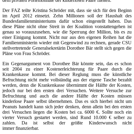
dem privaten Portemonnaie der kinderlosen Paare fließen.
Der FAZ teilte Kristina Schröder mit, dass sie sich für den Beginn
im April 2012 einsetzt. Zehn Millionen soll der Haushalt des
Bundesfamilienministeriums dafür schon eingestellt haben. Das
diese Pläne nicht ohne Streit in der Koalition vonstattengehen ist
genau so vorauszusehen, wie die Sperrung der Million, bis es zu
einer Einigung kommt. Nicht nur aus den eigenen Reihen hat die
Familienministerin wieder mit Gegenwind zu rechnen, gerade CSU
stellvertretende Generalsekretärin Dorothee Bär stellt sich gegen die
Pläne von Frau Schröder.
Ein Gegenargument von Dorothee Bär könnte sein, das es schon
seit 2004 zu einer Kostenerleichterung für Paare durch die
Krankenkasse kommt. Bei dieser Reglung muss die künstliche
Befruchtung nicht mehr vollständig aus ­der eigene Tasche bezahlt
werden, denn die Krankenkasse übernimmt die Hälfte der Kosten,
jedoch nur bei den ersten drei Versuchen. Weitere Versuche zur
Befruchtung und auch die andere Hälfte der Kosten müssen
kinderlose Paare selbst übernehmen. Das es sich hierbei nicht um
Peanuts handelt kann sich jeder denken, denn allein bei den ersten
drei Versuchen liegen die Kosten bei ca. 6000 €. Sollte noch ein
vierter Versuch gestartet werden, sind Rund 10.000 € selber zu
zahlen. Da ist selbst der größte Kinderwunsch nicht
immer finanzierbar.