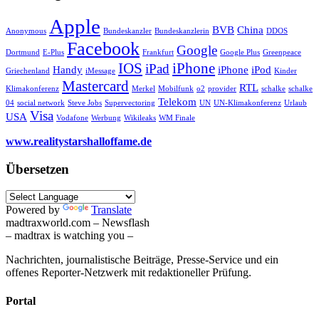
Apple
BVB
China
Anonymous
Bundeskanzler
Bundeskanzlerin
DDOS
Facebook
Google
Dortmund
E-Plus
Frankfurt
Google Plus
Greenpeace
IOS
iPhone
iPad
Handy
iPhone
iPod
Griechenland
iMessage
Kinder
Mastercard
RTL
Klimakonferenz
Merkel
Mobilfunk
o2
provider
schalke
schalke
Telekom
04
social network
Steve Jobs
Supervectoring
UN
UN-Klimakonferenz
Urlaub
Visa
USA
Vodafone
Werbung
Wikileaks
WM Finale
www.realitystarshalloffame.de
Übersetzen
Powered by
Translate
madtraxworld.com – Newsflash
– madtrax is watching you –
Nachrichten, journalistische Beiträge, Presse-Service und ein
offenes Reporter-Netzwerk mit redaktioneller Prüfung.
Portal