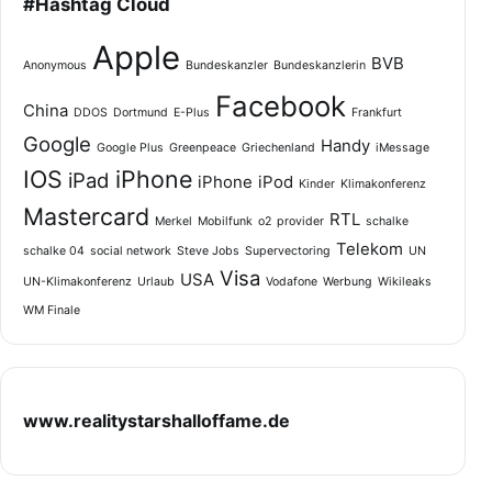
#Hashtag Cloud
Apple
BVB
Anonymous
Bundeskanzler
Bundeskanzlerin
Facebook
China
DDOS
Dortmund
E-Plus
Frankfurt
Google
Handy
Google Plus
Greenpeace
Griechenland
iMessage
IOS
iPhone
iPad
iPhone
iPod
Kinder
Klimakonferenz
Mastercard
RTL
Merkel
Mobilfunk
o2
provider
schalke
Telekom
schalke 04
social network
Steve Jobs
Supervectoring
UN
Visa
USA
UN-Klimakonferenz
Urlaub
Vodafone
Werbung
Wikileaks
WM Finale
www.realitystarshalloffame.de