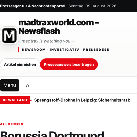
Zum Inhalt springen
Presseagentur & Nachrichtenportal
· Sonntag, 09. August 2026
madtraxworld.com –
Newsflash
– madtrax is watching you –
NEWSROOM · INVESTIGATIV · PRESSEDESK
Artikel einreichen
Presseausweis beantragen
⌕
Menü
Sprengstoff-Drohne in Leipzig: Sicherheitsrat ber
NEWSFLASH
ALLGEMEIN
Borussia Dortmund