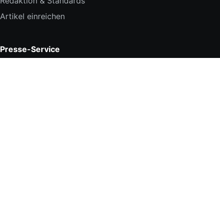
Redaktion & Standards
Artikel einreichen
Presse-Service
Presseausweis
Beantragen
Ausweis prüfen
Rechtliches
Home
Registrierung
Datenschutzerklärung
Impressum