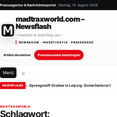
Zum Inhalt springen
Presseagentur & Nachrichtenportal
· Montag, 10. August 2026
madtraxworld.com –
Newsflash
– madtrax is watching you –
NEWSROOM · INVESTIGATIV · PRESSEDESK
Artikel einreichen
Presseausweis beantragen
⌕
Menü
Sprengstoff-Drohne in Leipzig: Sicherheitsrat ber
NEWSFLASH
MADTRAXWORLD
Schlagwort: