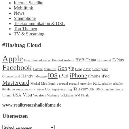
Internet Satellite
Mobilfunk
News
Smartphone
Telekommunikation & DSL
Top Themen
TV & Streaming
#Hashtag Cloud
Apple
BVB
China
E-Plus
Base
Bundeskanzler
Bundeskanzlerin
Dortmund
Facebook
Google
Flatrate
Frankfurt
Google Plus
Greenpeace
IOS
iPhone
iPad
Handy
iPhone
iPod
Griechenland
iMessage
Mastercard
RTL
Merkel
Mobilfunk
postpaid
prepaid
provider
schalke
schalke
Telekom
04
simyo
social network
Steve Jobs
Supervectoring
UN
UN-Klimakonferenz
Visa
USA
Urlaub
Vodafone
Werbung
Wikileaks
WM Finale
www.realitystarshalloffame.de
Übersetzen