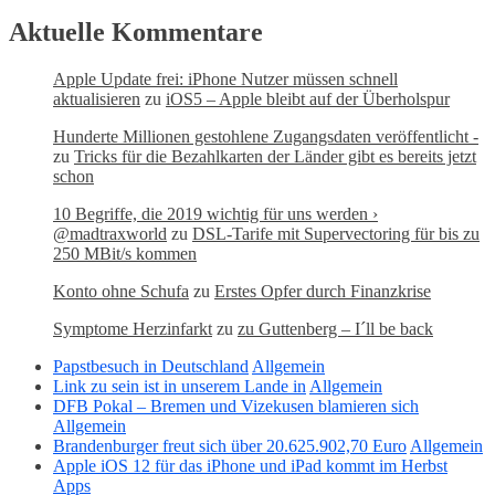
Aktuelle Kommentare
Apple Update frei: iPhone Nutzer müssen schnell
aktualisieren
zu
iOS5 – Apple bleibt auf der Überholspur
Hunderte Millionen gestohlene Zugangsdaten veröffentlicht -
zu
Tricks für die Bezahlkarten der Länder gibt es bereits jetzt
schon
10 Begriffe, die 2019 wichtig für uns werden ›
@madtraxworld
zu
DSL-Tarife mit Supervectoring für bis zu
250 MBit/s kommen
Konto ohne Schufa
zu
Erstes Opfer durch Finanzkrise
Symptome Herzinfarkt
zu
zu Guttenberg – I´ll be back
Papstbesuch in Deutschland
Allgemein
Link zu sein ist in unserem Lande in
Allgemein
DFB Pokal – Bremen und Vizekusen blamieren sich
Allgemein
Brandenburger freut sich über 20.625.902,70 Euro
Allgemein
Apple iOS 12 für das iPhone und iPad kommt im Herbst
Apps