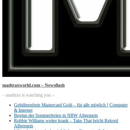
madtraxworld.com – Newsflash
– madtrax is watching you –
Gebührenfreie Mastercard Gold – für alle möglich !
Computer
& Internet
Beginn der Sommerferien in NRW
Allgemein
Robbie Williams weiter krank – Take That bricht Rekord
Allgemein