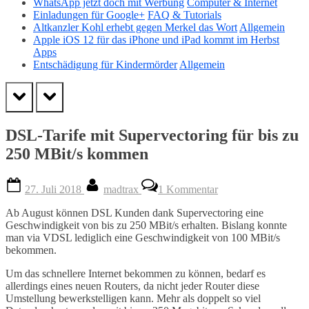
WhatsApp jetzt doch mit Werbung
Computer & Internet
Einladungen für Google+
FAQ & Tutorials
Altkanzler Kohl erhebt gegen Merkel das Wort
Allgemein
Apple iOS 12 für das iPhone und iPad kommt im Herbst
Apps
Entschädigung für Kindermörder
Allgemein
prev
next
DSL-Tarife mit Supervectoring für bis zu
250 MBit/s kommen
Posted
By
zu
27. Juli 2018
madtrax
1 Kommentar
on
DSL-
Tarife
Ab August können DSL Kunden dank Supervectoring eine
mit
Geschwindigkeit von bis zu 250 MBit/s erhalten. Bislang konnte
Supervectoring
man via VDSL lediglich eine Geschwindigkeit von 100 MBit/s
für
bekommen.
bis
zu
Um das schnellere Internet bekommen zu können, bedarf es
250
allerdings eines neuen Routers, da nicht jeder Router diese
MBit/s
Umstellung bewerkstelligen kann. Mehr als doppelt so viel
kommen