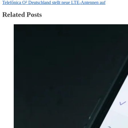
Post:
Next
Telefónica O² Deutschland stellt neue LTE-Antennen auf
Post:
Related Posts