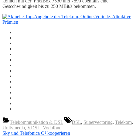
können mit der FritzBox 7530 und 7590 ebenfalls eine
Gescchwindigkeit bis zu 250 MBit/s bekommen.
Tags:
Telekommunikation & DSL
DSL
,
Supervectoring
,
Telekom
,
Unitymedia
,
VDSL
,
Vodafone
Beitragsnavigation
Previous
Sky und Telefonica O² kooperieren