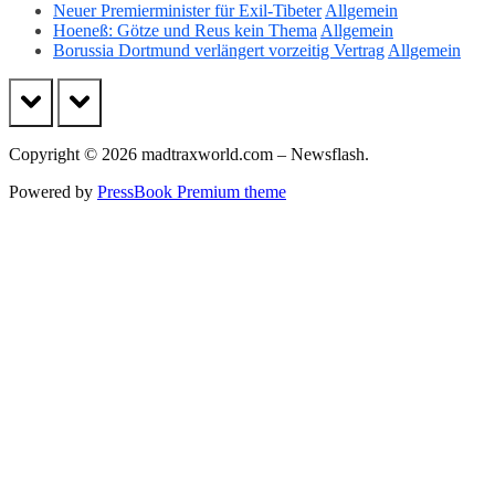
Neuer Premierminister für Exil-Tibeter
Allgemein
Hoeneß: Götze und Reus kein Thema
Allgemein
Borussia Dortmund verlängert vorzeitig Vertrag
Allgemein
prev
next
Copyright © 2026 madtraxworld.com – Newsflash.
Powered by
PressBook Premium theme