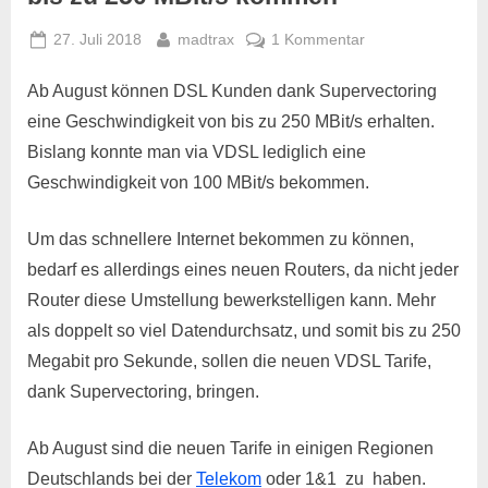
Posted
By
zu
27. Juli 2018
madtrax
1 Kommentar
on
DSL-
Tarife
Ab August können DSL Kunden dank Supervectoring
mit
eine Geschwindigkeit von bis zu 250 MBit/s erhalten.
Supervectoring
Bislang konnte man via VDSL lediglich eine
für
Geschwindigkeit von 100 MBit/s bekommen.
bis
zu
Um das schnellere Internet bekommen zu können,
250
MBit/s
bedarf es allerdings eines neuen Routers, da nicht jeder
kommen
Router diese Umstellung bewerkstelligen kann. Mehr
als doppelt so viel Datendurchsatz, und somit bis zu 250
Megabit pro Sekunde, sollen die neuen VDSL Tarife,
dank Supervectoring, bringen.
Ab August sind die neuen Tarife in einigen Regionen
Deutschlands bei der
Telekom
oder 1&1 zu haben.