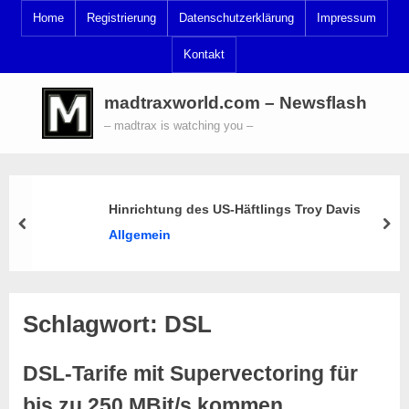
Skip
Home
Registrierung
Datenschutzerklärung
Impressum
to
Kontakt
content
madtraxworld.com – Newsflash
– madtrax is watching you –
Hinrichtung des US-Häftlings Troy Davis
prev
nex
Allgemein
Schlagwort:
DSL
DSL-Tarife mit Supervectoring für
bis zu 250 MBit/s kommen