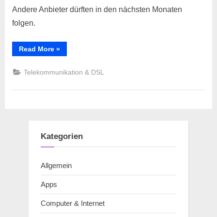
Andere Anbieter dürften in den nächsten Monaten
folgen.
“DSL-
Read More
»
Tarife
mit
Supervectoring
Telekommunikation & DSL
für
bis
zu
250
MBit/s
kommen”
Kategorien
Allgemein
Apps
Computer & Internet