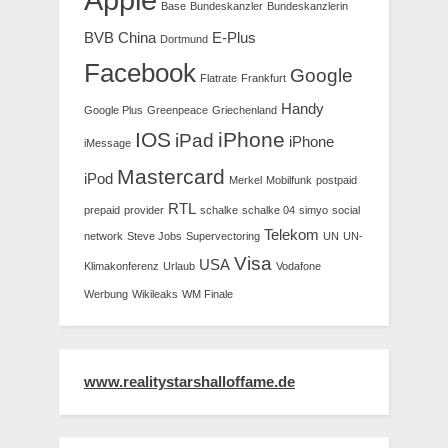
Base
Bundeskanzler
Bundeskanzlerin
BVB
China
E-Plus
Dortmund
Facebook
Google
Flatrate
Frankfurt
Handy
Google Plus
Greenpeace
Griechenland
IOS
iPhone
iPad
iPhone
iMessage
Mastercard
iPod
Merkel
Mobilfunk
postpaid
RTL
prepaid
provider
schalke
schalke 04
simyo
social
Telekom
network
Steve Jobs
Supervectoring
UN
UN-
Visa
USA
Klimakonferenz
Urlaub
Vodafone
Werbung
Wikileaks
WM Finale
www.realitystarshalloffame.de