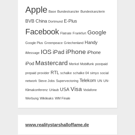
Apple
Base
Bundeskanzler
Bundeskanzlerin
BVB
China
E-Plus
Dortmund
Facebook
Google
Flatrate
Frankfurt
Handy
Google Plus
Greenpeace
Griechenland
IOS
iPhone
iPad
iPhone
iMessage
Mastercard
iPod
Merkel
Mobilfunk
postpaid
RTL
prepaid
provider
schalke
schalke 04
simyo
social
Telekom
network
Steve Jobs
Supervectoring
UN
UN-
Visa
USA
Klimakonferenz
Urlaub
Vodafone
Werbung
Wikileaks
WM Finale
www.realitystarshalloffame.de