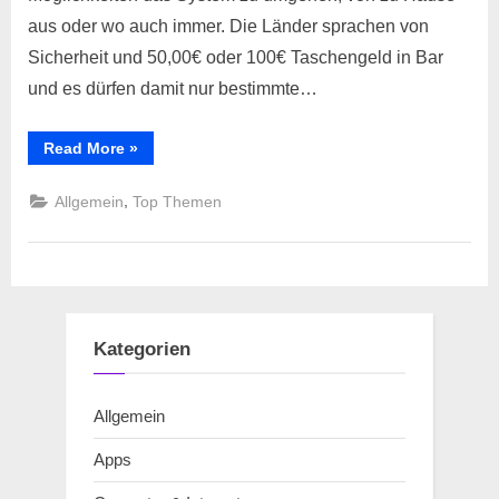
aus oder wo auch immer. Die Länder sprachen von
Sicherheit und 50,00€ oder 100€ Taschengeld in Bar
und es dürfen damit nur bestimmte…
“Tricks
Read More
»
für
die
Bezahlkarten
,
Allgemein
Top Themen
der
Länder
gibt
es
bereits
jetzt
schon”
Kategorien
Allgemein
Apps