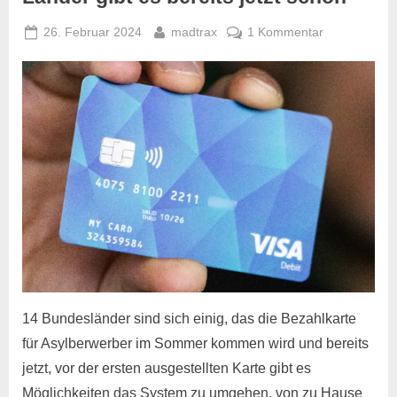
Posted
By
zu
26. Februar 2024
madtrax
1 Kommentar
on
Tricks
für
die
Bezahlkarten
der
Länder
gibt
es
bereits
jetzt
schon
14 Bundesländer sind sich einig, das die Bezahlkarte
für Asylberwerber im Sommer kommen wird und bereits
jetzt, vor der ersten ausgestellten Karte gibt es
Möglichkeiten das System zu umgehen, von zu Hause