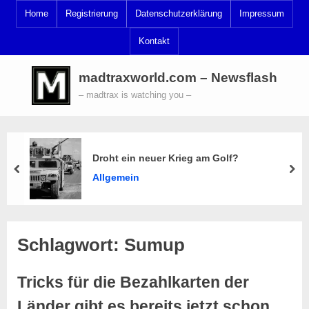
Skip
Home
Registrierung
Datenschutzerklärung
Impressum
to
Kontakt
content
madtraxworld.com – Newsflash
– madtrax is watching you –
Droht ein neuer Krieg am Golf?
prev
nex
Allgemein
Schlagwort:
Sumup
Tricks für die Bezahlkarten der
Länder gibt es bereits jetzt schon