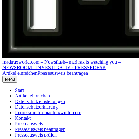
madtraxworld.com – Newsflash
– madtrax is watching you –
NEWSROOM · INVESTIGATIV · PRESSEDESK
Artikel einreichen
Presseausweis beantragen
Menü
Start
Artikel einreichen
Datenschutzeinstellungen
Datenschutzerklärung
Impressum für madtraxworld.com
Kontakt
Presseausweis
Presseausweis beantragen
Presseausweis prüfen