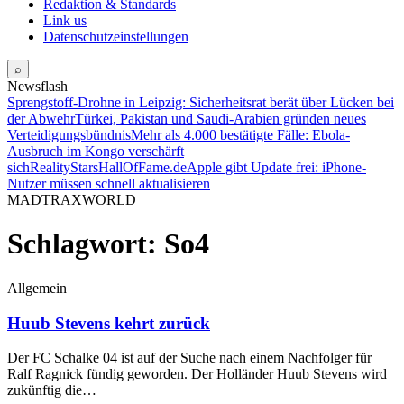
Redaktion & Standards
Link us
Datenschutzeinstellungen
⌕
Newsflash
Sprengstoff-Drohne in Leipzig: Sicherheitsrat berät über Lücken bei
der Abwehr
Türkei, Pakistan und Saudi-Arabien gründen neues
Verteidigungsbündnis
Mehr als 4.000 bestätigte Fälle: Ebola-
Ausbruch im Kongo verschärft
sich
RealityStarsHallOfFame.de
Apple gibt Update frei: iPhone-
Nutzer müssen schnell aktualisieren
MADTRAXWORLD
Schlagwort:
So4
Allgemein
Huub Stevens kehrt zurück
Der FC Schalke 04 ist auf der Suche nach einem Nachfolger für
Ralf Ragnick fündig geworden. Der Holländer Huub Stevens wird
zukünftig die…